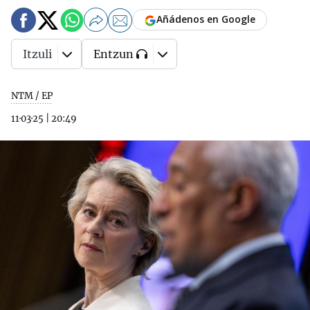
Añádenos en Google
Itzuli
Entzun
NTM / EP
11·03·25
|
20:49