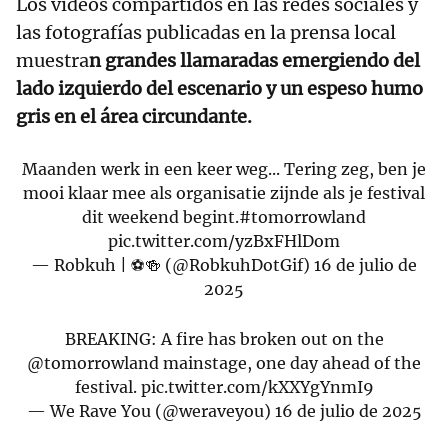
Los videos compartidos en las redes sociales y
las fotografías publicadas en la prensa local
muestra
n grandes llamaradas emergiendo del
lado izquierdo del escenario y un espeso humo
gris en el área circundante.
Maanden werk in een keer weg... Tering zeg, ben je
mooi klaar mee als organisatie zijnde als je festival
dit weekend begint.
#tomorrowland
pic.twitter.com/yzBxFHlDom
— Robkuh | ⚽🍻 (@RobkuhDotGif)
16 de julio de
2025
BREAKING: A fire has broken out on the
@tomorrowland
mainstage, one day ahead of the
festival.
pic.twitter.com/kXXYgYnmI9
— We Rave You (@weraveyou)
16 de julio de 2025