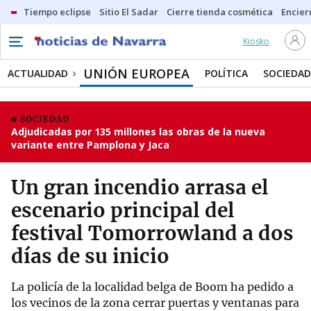
Tiempo eclipse
Sitio El Sadar
Cierre tienda cosmética
Encier
Kiosko
UNIÓN EUROPEA
ACTUALIDAD
POLÍTICA
SOCIEDAD
SOCIEDAD
Adjudicadas por 135 millones las obras de la nueva
variante entre Pamplona y Jaca
Un gran incendio arrasa el
escenario principal del
festival Tomorrowland a dos
días de su inicio
La policía de la localidad belga de Boom ha pedido a
los vecinos de la zona cerrar puertas y ventanas para