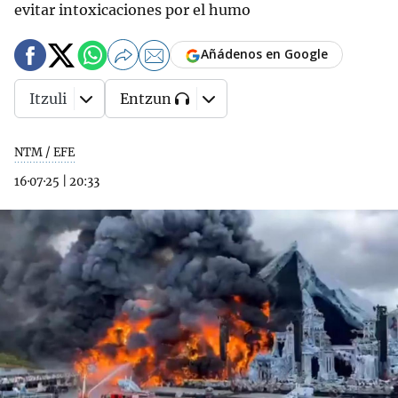
evitar intoxicaciones por el humo
Añádenos en Google
Itzuli
Entzun
NTM / EFE
16·07·25
|
20:33