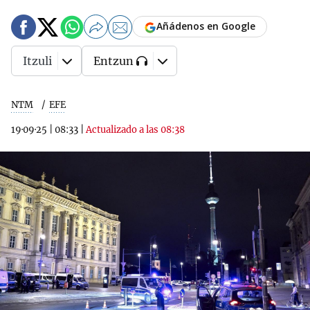
Añádenos en Google
Itzuli
Entzun
NTM
EFE
19·09·25
|
08:33
|
Actualizado a las 08:38