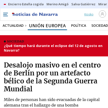
Encierro Estella cogida
Merino Amigó
Salva Gutiérrez
Mirar 
Kiosko
UNIÓN EUROPEA
ACTUALIDAD
POLÍTICA
SOCIEDAD
SOCIEDAD
¿Qué tiempo hará durante el eclipse del 12 de agosto en
Navarra?
Desalojo masivo en el centro
de Berlín por un artefacto
bélico de la Segunda Guerra
Mundial
Miles de personas han sido evacuadas de la capital
alemana tras el hallazgo de una bomba