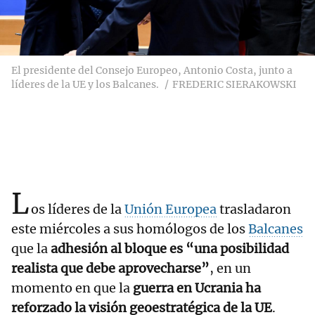
El presidente del Consejo Europeo, Antonio Costa, junto a
líderes de la UE y los Balcanes.
FREDERIC SIERAKOWSKI
L
os líderes de la
Unión Europea
trasladaron
este miércoles a sus homólogos de los
Balcanes
que la
adhesión al bloque es “una posibilidad
realista que debe aprovecharse”
, en un
momento en que la
guerra en Ucrania ha
reforzado la visión geoestratégica de la UE
.