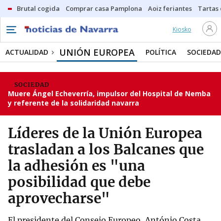
Brutal cogida
Comprar casa Pamplona
Aoiz feriantes
Tartas
Kiosko
UNIÓN EUROPEA
ACTUALIDAD
POLÍTICA
SOCIEDAD
SOCIEDAD
Muere Ángel Echeverría, impulsor del Hospital de Nemba
y referente de la solidaridad navarra
Líderes de la Unión Europea
trasladan a los Balcanes que
la adhesión es "una
posibilidad que debe
aprovecharse"
El presidente del Consejo Europeo, António Costa,