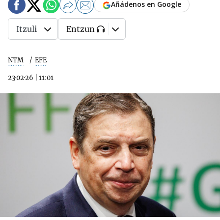
Añádenos en Google
Itzuli
Entzun
NTM
EFE
23·02·26
|
11:01