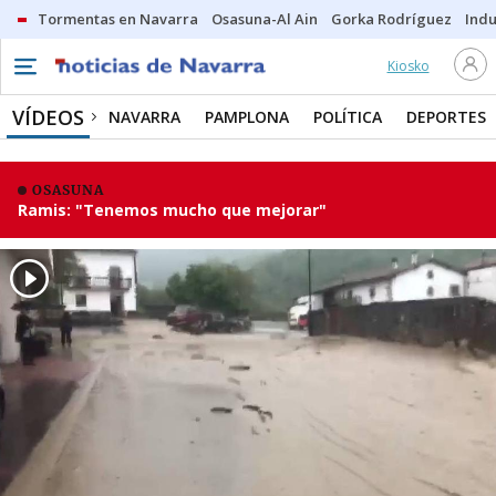
Tormentas en Navarra
Osasuna-Al Ain
Gorka Rodríguez
Indu
Kiosko
VÍDEOS
NAVARRA
PAMPLONA
POLÍTICA
DEPORTES
OSASUNA
Ramis: "Tenemos mucho que mejorar"