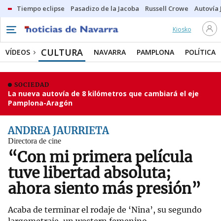
Tiempo eclipse
Pasadizo de la Jacoba
Russell Crowe
Autovía 
Kiosko
CULTURA
VÍDEOS
NAVARRA
PAMPLONA
POLÍTICA
SOCIEDAD
La nueva autovía de 8 kilómetros que cambiará el eje
Pamplona-Aragón
ANDREA JAURRIETA
Directora de cine
“Con mi primera película
tuve libertad absoluta;
ahora siento más presión”
Acaba de terminar el rodaje de ‘Nina’, su segundo