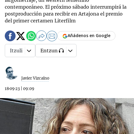
largometraje, un western femenino
contemporáneo. El próximo sábado interrumpirá la
postproducción para recibir en Artajona el premio
del primer certamen Literfilm
Añádenos en Google
Itzuli
Entzun
Javier Vizcaíno
18·09·23
|
09:09