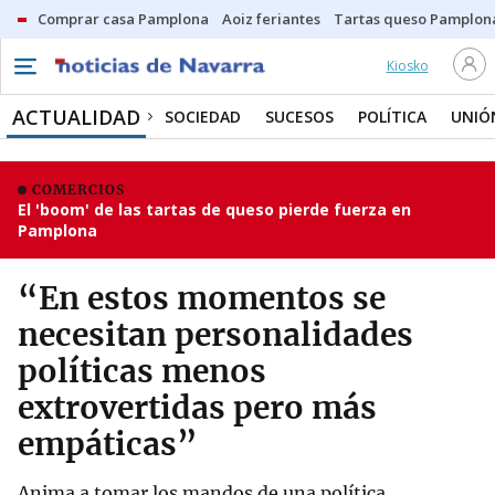
Comprar casa Pamplona
Aoiz feriantes
Tartas queso Pamplon
Kiosko
ACTUALIDAD
SOCIEDAD
SUCESOS
POLÍTICA
UNIÓ
COMERCIOS
El 'boom' de las tartas de queso pierde fuerza en
Pamplona
“En estos momentos se
necesitan personalidades
políticas menos
extrovertidas pero más
empáticas”
Anima a tomar los mandos de una política