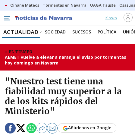
Oihane Mateos
Tormentas en Navarra
UAGA Tauste
Osasuna
Kiosko
ACTUALIDAD
SOCIEDAD
SUCESOS
POLÍTICA
UNIÓ
EL TIEMPO
AEMET vuelve a elevar a naranja el aviso por tormentas
hoy domingo en Navarra
"Nuestro test tiene una
fiabilidad muy superior a la
de los kits rápidos del
Ministerio"
Añádenos en Google