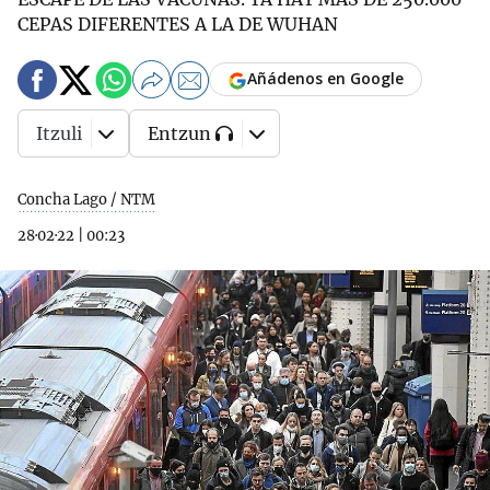
CEPAS DIFERENTES A LA DE WUHAN
Añádenos en Google
Itzuli
Entzun
Concha Lago / NTM
28·02·22
|
00:23