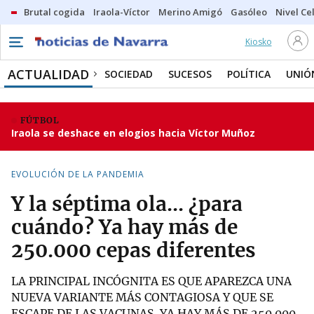
Brutal cogida
Iraola-Víctor
Merino Amigó
Gasóleo
Nivel Ce
Kiosko
ACTUALIDAD
SOCIEDAD
SUCESOS
POLÍTICA
UNIÓ
FÚTBOL
Iraola se deshace en elogios hacia Víctor Muñoz
EVOLUCIÓN DE LA PANDEMIA
Y la séptima ola... ¿para
cuándo? Ya hay más de
250.000 cepas diferentes
LA PRINCIPAL INCÓGNITA ES QUE APAREZCA UNA
NUEVA VARIANTE MÁS CONTAGIOSA Y QUE SE
ESCAPE DE LAS VACUNAS. YA HAY MÁS DE 250.000