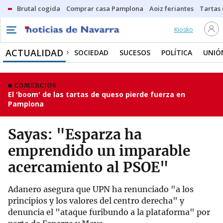
Brutal cogida
Comprar casa Pamplona
Aoiz feriantes
Tartas
Kiosko
ACTUALIDAD
SOCIEDAD
SUCESOS
POLÍTICA
UNIÓ
COMERCIOS
El 'boom' de las tartas de queso pierde fuerza en
Pamplona
Sayas: "Esparza ha
emprendido un imparable
acercamiento al PSOE"
Adanero asegura que UPN ha renunciado "a los
principios y los valores del centro derecha" y
denuncia el "ataque furibundo a la plataforma" por