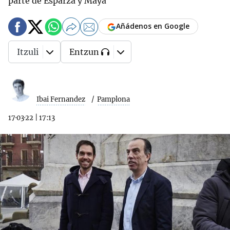
parte de Esparza y Maya
Añádenos en Google
Itzuli
Entzun
Ibai Fernandez
Pamplona
17·03·22
|
17:13