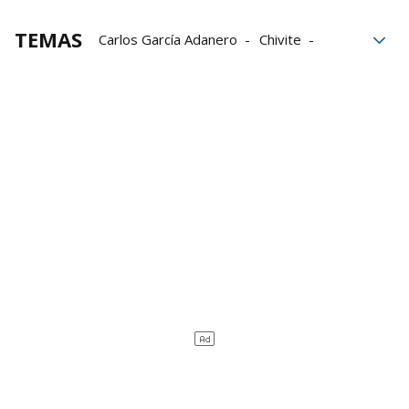
TEMAS
Carlos García Adanero
Chivite
COPE
Enrique Maya
PSOE
Sergio Sayas
UPN