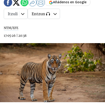
Añádenos en Google
Itzuli
Entzun
NTM/EFE
17·05·26
|
20:38