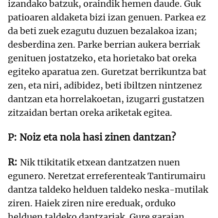
izandako batzuk, oraindik hemen daude. Guk
patioaren aldaketa bizi izan genuen. Parkea ez
da beti zuek ezagutu duzuen bezalakoa izan;
desberdina zen. Parke berrian aukera berriak
genituen jostatzeko, eta horietako bat oreka
egiteko aparatua zen. Guretzat berrikuntza bat
zen, eta niri, adibidez, beti ibiltzen nintzenez
dantzan eta horrelakoetan, izugarri gustatzen
zitzaidan bertan oreka ariketak egitea.
Noiz eta nola hasi zinen dantzan?
Nik ttikitatik etxean dantzatzen nuen
egunero. Neretzat erreferenteak Tantirumairu
dantza taldeko helduen taldeko neska-mutilak
ziren. Haiek ziren nire ereduak, orduko
helduen taldeko dantzariak. Gure garaian