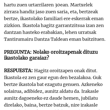
hartu zuen urtarrilaren 30ean. Martxelek
zirrara handiz jaso zuen saria, eta, bertzeak
bertze, ikastolako familiari ere eskerrak eman
zizkion. Ikastola hagitz garrantzitsua izan zen
dantzan hasteko erabakian, lehen urratsak
Tantirumairu Dantza Taldean eman baitzituen.
Nolako oroitzapenak dituzu
ikastolako garaiaz?
Hagitz oroitzapen onak ditut.
Ikastola ez zen gaur egun den bezalakoa. Guk
bertze ikastola bat ezagutu genuen. Azkeneko
solairua, adibidez, aunitz aldatu da. Irakasle
aunitz dagoeneko ez daude hemen, jubilatu
direlako, baina, bertze batzuk, nire irakasle