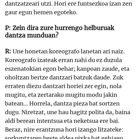
dantzatzeari utzi. Hori ere funtsezkoa izan zen
gaur egun hemen egoteko.
Zein dira zure hurrengo helburuak
dantza munduan?
Une honetan koreografo lanetan ari naiz.
Koreografo izateak erran nahi du ez duzula
eszenatokian egon behar; kanpoan zaude, eta
oholtzan bertze dantzari batzuk daude. Zuk
erraten diezu dantzari horiei zer egin, nola
mugitu, eta zertarako mugitu modu jakin
batean… Horrela, dantza pieza bat sortzen
dugu. Niretzat, une hau hagitz polita da, baina
aldi berean intentsua eta neketsua ere bai.
Beraz, nire erantzuna hori izango litzateke:
sorkuntzaren beste aldea pixka bat gehiago