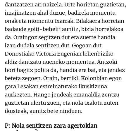
dantzatzen ari naizela. Urte horietan guztietan,
imajinatzen ahal duzue, badirela momentu
onak eta momentu txarrak. Bilakaera horretan
badaude goiti-beheiti aunitz, bizia horrelakoa
da. Oraingoz segitzen dut eta suerte handia
izan dudala sentitzen dut. Gogoan dut
Donostiako Victoria Eugenian lehenbiziko
aldiz dantzatu nueneko momentua. Antzoki
hori hagitz polita da, handia ere bai, eta jendez
beteta zegoen. Orain, berriki, Kolonbian egon
gara Lesakan estreinatutako ikuskizuna
aurkezten. Hango jendeak emanaldia zentzu
guztietan ulertu zuen, eta nola txalotu zuten
ikusteak, aunitz bete ninduen.
Nola sentitzen zara agertokian