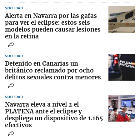
SOCIEDAD
Alerta en Navarra por las gafas
para ver el eclipse: estos seis
modelos pueden causar lesiones
en la retina
SOCIEDAD
Detenido en Canarias un
británico reclamado por ocho
delitos sexuales contra menores
SOCIEDAD
Navarra eleva a nivel 2 el
PLATENA ante el eclipse y
despliega un dispositivo de 1.165
efectivos