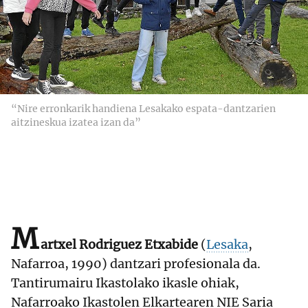
“Nire erronkarik handiena Lesakako espata-dantzarien
aitzineskua izatea izan da”
M
artxel Rodriguez Etxabide
(
Lesaka
,
Nafarroa, 1990) dantzari profesionala da.
Tantirumairu Ikastolako ikasle ohiak,
Nafarroako Ikastolen Elkartearen NIE Saria