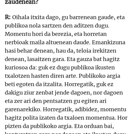
zaudenean?
Oihala itxita dago, gu barrenean gaude, eta
publikoa nola sartzen den aditzen dugu.
Momentu hori da berezia, eta horretan
nerbioak maila altuenean daude. Emankizuna
hasi behar denean, hau da, teloia irekitzen
denean, lasaitzen gara. Eta gauza bat hagitz
kuriosoa da: guk ez dugu publikoa ikusten
txalotzen hasten diren arte. Publikoko argia
beti egoten da itzalita. Horregatik, guk ez
dakigu ziur zenbat jende dagoen, nor dagoen
eta zer ari den pentsatzen gu egiten ari
garenarekiko. Horregatik, adibidez, momentu
hagitz polita izaten da txaloen momentua. Hor
pizten da publikoko argia. Eta orduan bai,