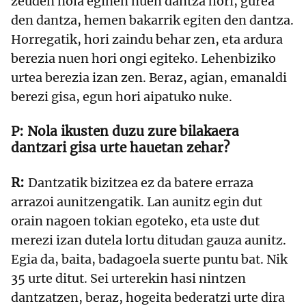
zeuden nola eginen nuen dantza hori, gurea
den dantza, hemen bakarrik egiten den dantza.
Horregatik, hori zaindu behar zen, eta ardura
berezia nuen hori ongi egiteko. Lehenbiziko
urtea berezia izan zen. Beraz, agian, emanaldi
berezi gisa, egun hori aipatuko nuke.
Nola ikusten duzu zure bilakaera
dantzari gisa urte hauetan zehar?
Dantzatik bizitzea ez da batere erraza
arrazoi aunitzengatik. Lan aunitz egin dut
orain nagoen tokian egoteko, eta uste dut
merezi izan dutela lortu ditudan gauza aunitz.
Egia da, baita, badagoela suerte puntu bat. Nik
35 urte ditut. Sei urterekin hasi nintzen
dantzatzen, beraz, hogeita bederatzi urte dira