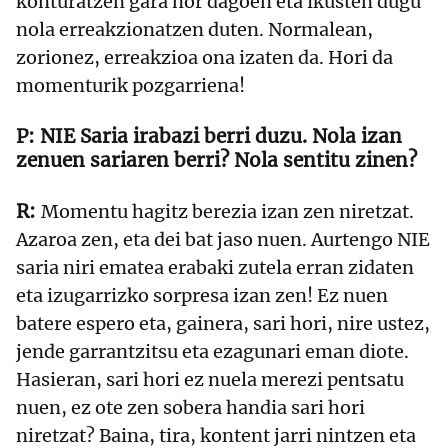
konturatzen gara nor dagoen eta ikusten dugu
nola erreakzionatzen duten. Normalean,
zorionez, erreakzioa ona izaten da. Hori da
momenturik pozgarriena!
NIE Saria irabazi berri duzu. Nola izan
zenuen sariaren berri? Nola sentitu zinen?
Momentu hagitz berezia izan zen niretzat.
Azaroa zen, eta dei bat jaso nuen. Aurtengo NIE
saria niri ematea erabaki zutela erran zidaten
eta izugarrizko sorpresa izan zen! Ez nuen
batere espero eta, gainera, sari hori, nire ustez,
jende garrantzitsu eta ezagunari eman diote.
Hasieran, sari hori ez nuela merezi pentsatu
nuen, ez ote zen sobera handia sari hori
niretzat? Baina, tira, kontent jarri nintzen eta