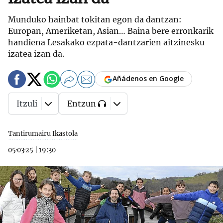
Munduko hainbat tokitan egon da dantzan:
Europan, Ameriketan, Asian… Baina bere erronkarik
handiena Lesakako ezpata-dantzarien aitzinesku
izatea izan da.
Añádenos en Google
Itzuli
Entzun
Tantirumairu Ikastola
05·03·25
|
19:30