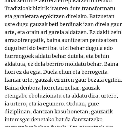
aldatzen direlako eta errepikatzen direlako.
Tradizioak bizirik irauten dute transformatu
eta garaietara egokitzen direlako. Batzuetan
uste dugu gauzak beti berdinak izan direla gaur
arte, eta orain ari garela aldatzen. Ez dakit zein
arrazoirengatik, baina aunitzetan pentsatzen
dugu bertsio berri bat utzi behar dugula edo
hurrengoek aldatu behar dutela, eta behin
aldatuta, ez dela berriro moldatu behar. Baina
hori ez da egia. Duela ehun eta berrogeita
hamar urte, gauzak ez ziren gaur bezala egiten.
Baina denbora horretan zehar, gauzak
etengabe eboluzionatu eta aldatu dira; urtero,
ia urtero, eta ia egunero. Orduan, gure
diziplinan, dantzan kasu honetan, gauzarik
interesgarrienetako bat da dantzatzeko