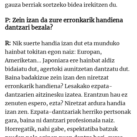
gauza berriak sortzeko bidea irekitzen du.
Zein izan da zure erronkarik handiena
dantzari bezala?
Nik suerte handia izan dut eta munduko
hainbat tokitan egon naiz: Europan,
Ameriketan... Japoniara ere hainbat aldiz
bidaiatu dut, agertoki aunitzetan dantzatu dut.
Baina badakizue zein izan den niretzat
erronkarik handiena? Lesakako ezpata-
dantzarien aitzinesku izatea. Erantzun hau ez
zenuten espero, ezta? Niretzat ardura handia
izan zen. Ezpata-dantzariak herriko pertsonak
gara, baina ni dantzari profesionala naiz.
Horregatik, nahi gabe, espektatiba batzuk