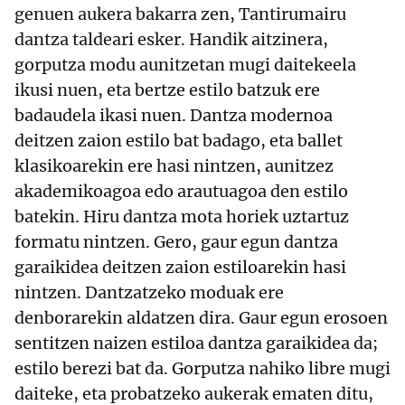
genuen aukera bakarra zen, Tantirumairu
dantza taldeari esker. Handik aitzinera,
gorputza modu aunitzetan mugi daitekeela
ikusi nuen, eta bertze estilo batzuk ere
badaudela ikasi nuen. Dantza modernoa
deitzen zaion estilo bat badago, eta ballet
klasikoarekin ere hasi nintzen, aunitzez
akademikoagoa edo arautuagoa den estilo
batekin. Hiru dantza mota horiek uztartuz
formatu nintzen. Gero, gaur egun dantza
garaikidea deitzen zaion estiloarekin hasi
nintzen. Dantzatzeko moduak ere
denborarekin aldatzen dira. Gaur egun erosoen
sentitzen naizen estiloa dantza garaikidea da;
estilo berezi bat da. Gorputza nahiko libre mugi
daiteke, eta probatzeko aukerak ematen ditu,