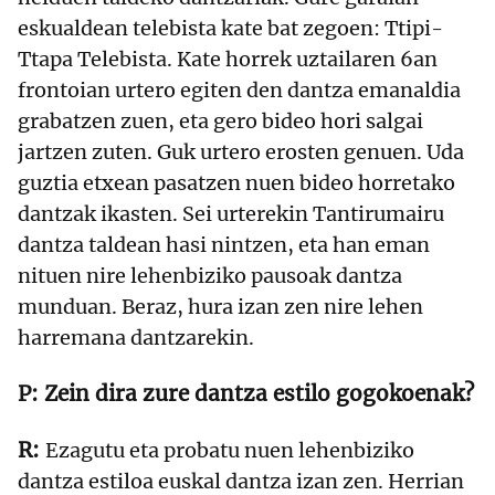
eskualdean telebista kate bat zegoen: Ttipi-
Ttapa Telebista. Kate horrek uztailaren 6an
frontoian urtero egiten den dantza emanaldia
grabatzen zuen, eta gero bideo hori salgai
jartzen zuten. Guk urtero erosten genuen. Uda
guztia etxean pasatzen nuen bideo horretako
dantzak ikasten. Sei urterekin Tantirumairu
dantza taldean hasi nintzen, eta han eman
nituen nire lehenbiziko pausoak dantza
munduan. Beraz, hura izan zen nire lehen
harremana dantzarekin.
Zein dira zure dantza estilo gogokoenak?
Ezagutu eta probatu nuen lehenbiziko
dantza estiloa euskal dantza izan zen. Herrian