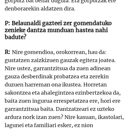
gorputz bat behar dugula. Eta gorputzak ere
denborarekin aldatzen dira.
Belaunaldi gazteei zer gomendatuko
zenieke dantza munduan hastea nahi
badute?
Nire gomendioa, orokorrean, hau da:
gustatzen zaizkizuen gauzak egitera joatea.
Nire ustez, garrantzitsua da zuen adinean
gauza desberdinak probatzea eta zerekin
duzuen harreman ona ikustea. Horretan
sakontzea eta ahalegintzea ezinbertzekoa da,
baita zuen ingurua errespetatzea ere, hori ere
garrantzitsua baita. Dantzatzeari ez uzteko
ardura nork izan zuen? Nire kasuan, ikastolari,
lagunei eta familiari esker, ez nion