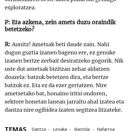
esploratzea.
Eta azkena, zein amets duzu oraindik
betetzeko?
Aunitz! Ametsak beti daude zain. Nahi
dugun guztia izanen bagenu ere, ez genuke
izanen bertze zerbait desiratzeko gogorik. Nik
uste dut ametsak bizitzan zehar aldatzen
doazela: batzuk betetzen dira, eta bertze
batzuk ez. Eta ez da ezer gertatzen. Nire
ametsetako bat, honaino iritsi ondoren,
sektore honetan lanean jarraitu ahal izatea eta
dantza nire ogibidea izaten segitzea litzateke.
TEMAS
Dantza
Lesaka
Ikastola
Nafarroa