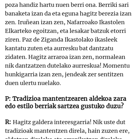
poza handiz hartu nuen berri ona. Berriki sari
banaketa izan da eta eguna hagitz berezia izan
zen. Iruñean izan zen, Nafarroako Ikastolen
Elkarteko egoitzan, eta lesakar batzuk etorri
ziren. Paz de Ziganda Ikastolako ikasleek
kantatu zuten eta aurresku bat dantzatu
zidaten. Hagitz arraroa izan zen, normalean
nik dantzatzen dutelako aurreskua! Momentu
hunkigarria izan zen, jendeak zer sentitzen
duen ulertu nuelako.
Tradizioa mantentzearen aldekoa zara
edo estilo berriak sartzea gustuko duzu?
Hagitz galdera interesgarria! Nik uste dut
tradizioak mantentzen direla, hain zuzen ere,