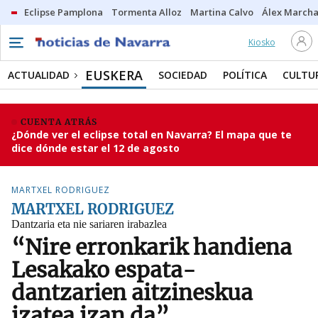
Eclipse Pamplona
Tormenta Alloz
Martina Calvo
Álex Marcha
Kiosko
EUSKERA
ACTUALIDAD
SOCIEDAD
POLÍTICA
CULTU
CUENTA ATRÁS
¿Dónde ver el eclipse total en Navarra? El mapa que te
dice dónde estar el 12 de agosto
MARTXEL RODRIGUEZ
MARTXEL RODRIGUEZ
Dantzaria eta nie sariaren irabazlea
“Nire erronkarik handiena
Lesakako espata-
dantzarien aitzineskua
izatea izan da”