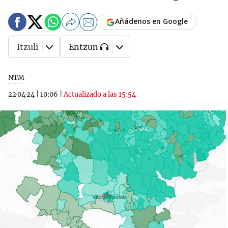
Añádenos en Google
Itzuli
Entzun
NTM
22·04·24
|
10:06
|
Actualizado a las 15:54