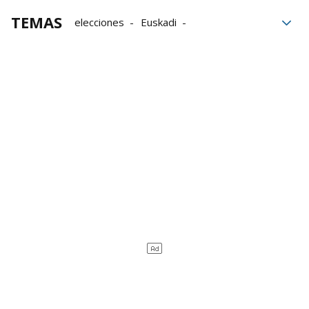
TEMAS
elecciones
Euskadi
Grupo Noticias
Parlamento Vasco
elecciones en euskadi
Elecciones vascas