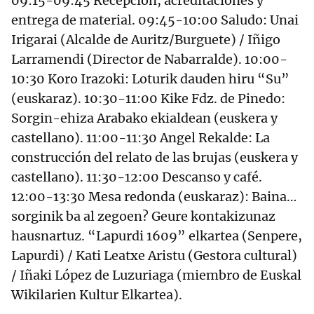
09:15-09:45 Recepción, acreditaciones y
entrega de material. 09:45-10:00 Saludo: Unai
Irigarai (Alcalde de Auritz/Burguete) / Iñigo
Larramendi (Director de Nabarralde). 10:00-
10:30 Koro Irazoki: Loturik dauden hiru “Su”
(euskaraz). 10:30-11:00 Kike Fdz. de Pinedo:
Sorgin-ehiza Arabako ekialdean (euskera y
castellano). 11:00-11:30 Angel Rekalde: La
construcción del relato de las brujas (euskera y
castellano). 11:30-12:00 Descanso y café.
12:00-13:30 Mesa redonda (euskaraz): Baina…
sorginik ba al zegoen? Geure kontakizunaz
hausnartuz. “Lapurdi 1609” elkartea (Senpere,
Lapurdi) / Kati Leatxe Aristu (Gestora cultural)
/ Iñaki López de Luzuriaga (miembro de Euskal
Wikilarien Kultur Elkartea).