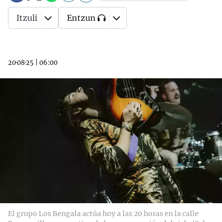
Itzuli
Entzun
20·08·25
|
06:00
El grupo Los Bengala actúa hoy a las 20 horas en la calle