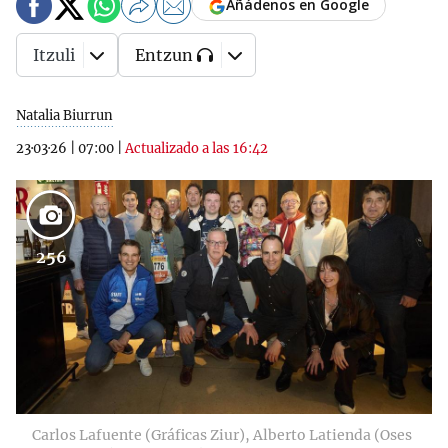
Añádenos en Google
Itzuli
Entzun
Natalia Biurrun
23·03·26
|
07:00
|
Actualizado a las 16:42
256
Carlos Lafuente (Gráficas Ziur), Alberto Latienda (Oses