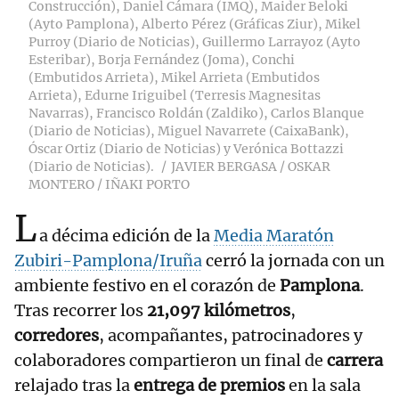
Construcción), Daniel Cámara (IMQ), Maider Beloki
(Ayto Pamplona), Alberto Pérez (Gráficas Ziur), Mikel
Purroy (Diario de Noticias), Guillermo Larrayoz (Ayto
Esteribar), Borja Fernández (Joma), Conchi
(Embutidos Arrieta), Mikel Arrieta (Embutidos
Arrieta), Edurne Iriguibel (Terresis Magnesitas
Navarras), Francisco Roldán (Zaldiko), Carlos Blanque
(Diario de Noticias), Miguel Navarrete (CaixaBank),
Óscar Ortiz (Diario de Noticias) y Verónica Bottazzi
(Diario de Noticias).
JAVIER BERGASA / OSKAR
MONTERO / IÑAKI PORTO
L
a décima edición de la
Media Maratón
Zubiri-Pamplona/Iruña
cerró la jornada con un
ambiente festivo en el corazón de
Pamplona
.
Tras recorrer los
21,097 kilómetros
,
corredores
, acompañantes, patrocinadores y
colaboradores compartieron un final de
carrera
relajado tras la
entrega de premios
en la sala