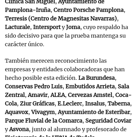
Clínica San Miguel
,
Ayuntamiento de
Pamplona-Iruña
,
Centro Porsche Pamplona
,
Terresis (Centro de Magnesitas Navarras)
,
Lacturale
,
Intersport
y
Joma
, cuyo respaldo ha
sido decisivo para que la prueba mantenga su
carácter único.
También merecen reconocimiento las
empresas y entidades colaboradoras que han
hecho posible esta edición.
La Burundesa
,
Conservas Pedro Luis
,
Embutidos Arrieta
,
Sala
Zentral
,
Amavir
,
ALEA
,
Cervezas Amstel
,
Coca-
Cola
,
Ziur Gráficas
,
E.Leclerc
,
Insalus
,
Taberna
,
Aquavox
,
Vivagym
,
Ayuntamiento de Esteribar
,
Parque Fluvial de la Comarca
,
Seguridad Coviar
y
Asvona
, junto al alumnado y profesorado de