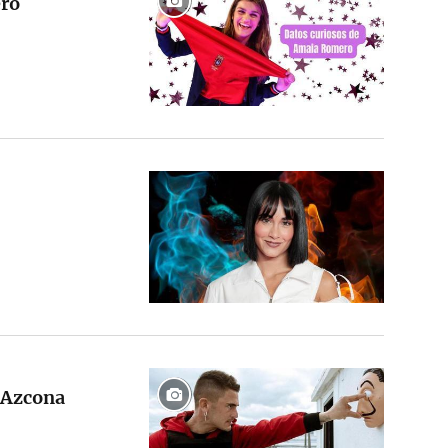
ero
r Azcona