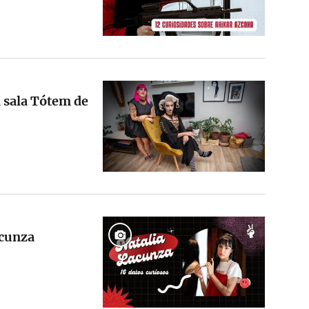
a sala Tótem de
acunza