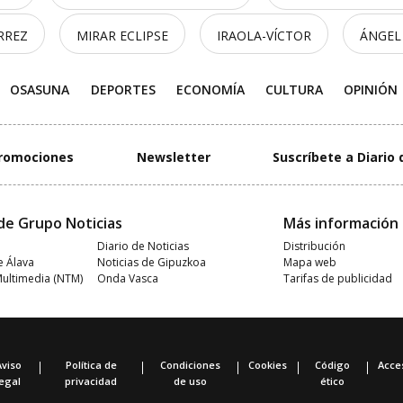
RREZ
MIRAR ECLIPSE
IRAOLA-VÍCTOR
ÁNGEL
OSASUNA
DEPORTES
ECONOMÍA
CULTURA
OPINIÓN
romociones
Newsletter
Suscríbete a Diario 
de Grupo Noticias
Más información
Diario de Noticias
Distribución
e Álava
Noticias de Gipuzkoa
Mapa web
Multimedia (NTM)
Onda Vasca
Tarifas de publicidad
Aviso
Política de
Condiciones
Cookies
Código
Acces
legal
privacidad
de uso
ético