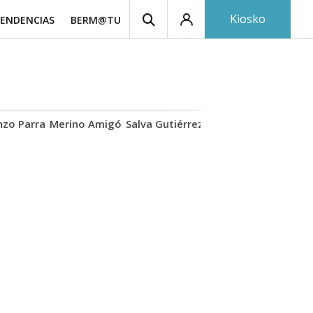
Kiosko
ENDENCIAS
BERM@TU
nzo Parra
Merino Amigó
Salva Gutiérrez
Mirar eclipse
Iraola-