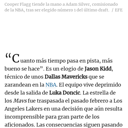
Cooper Flagg tiende la mano a Adam Silver, comisionado
de la NBA, tras ser elegido número 1 del último draft.
EFE
“C
uanto más tiempo pasa en pista, más
bueno se hace”. Es un elogio de
Jason Kidd
,
técnico de unos
Dallas Mavericks
que se
zarandean en la
NBA
. El equipo vive deprimido
desde la salida de
Luka Doncic
. La estrella de
los
Mavs
fue traspasada el pasado febrero a Los
Angeles Lakers en una decisión que aún resulta
incomprensible para gran parte de los
aficionados. Las consecuencias siguen pasando