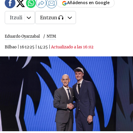
Añádenos en Google
Itzuli
Entzun
Eduardo Oyarzabal
NTM
Bilbao
|
16·12·25
|
14:25
|
Actualizado a las 16:02