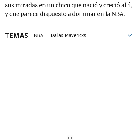
sus miradas en un chico que nació y creció allí,
y que parece dispuesto a dominar en la NBA.
TEMAS
NBA
Dallas Mavericks
LeBron James
Luka Doncic
Grupo Noticias
aficionados
Los Angeles Lakers