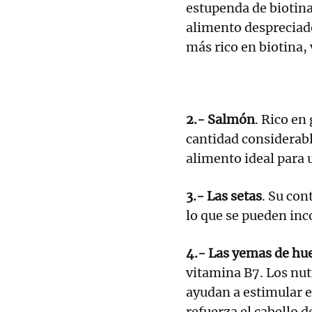
estupenda de biotina
alimento despreciado
más rico en biotina, 
2.- Salmón
. Rico en
cantidad considerable
alimento ideal para u
3.- Las setas
. Su con
lo que se pueden in
4.- Las yemas de hu
vitamina B7. Los nut
ayudan a estimular e
refuerza el cabello d