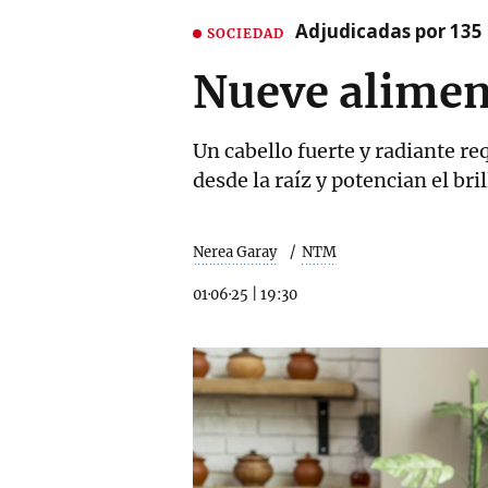
Adjudicadas por 135 
SOCIEDAD
Nueve alimen
Un cabello fuerte y radiante r
desde la raíz y potencian el bri
Nerea Garay
NTM
01·06·25
|
19:30