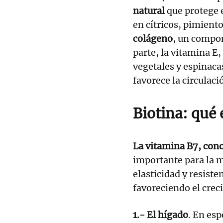
natural
que protege e
en cítricos, pimiento
colágeno
, un compon
parte, la vitamina E,
vegetales y espinac
favorece la circulac
Biotina: qué 
La vitamina B7, con
importante para la m
elasticidad y resiste
favoreciendo el crec
1.- El hígado
. En esp