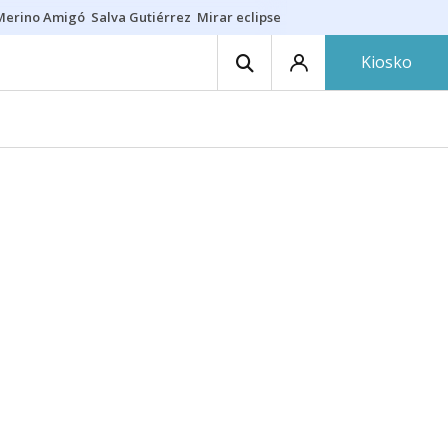
Merino Amigó
Salva Gutiérrez
Mirar eclipse
Iraola-Víctor
Ángel Eche
Kiosko