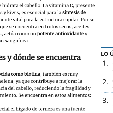
 hidrata el cabello. La vitamina C, presente
s y kiwis, es esencial para la
síntesis de
ente vital para la estructura capilar. Por su
 que se encuentra en frutos secos, aceites
as, actúa como un
potente antioxidante
y
ión sanguínea.
LO 
es y dónde se encuentra
1
ocida como biotina
, también es muy
2
elena, ya que contribuye a mejorar la
ncia del cabello, reduciendo la fragilidad y
imiento. Se encuentra en estos alimentos:
3
ecial el hígado de ternera es una fuente