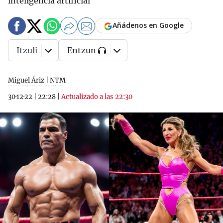
inteligencia artificial
Añádenos en Google
Itzuli
Entzun
Miguel Áriz | NTM
30·12·22
|
22:28
|
Actualizado a las 22:30