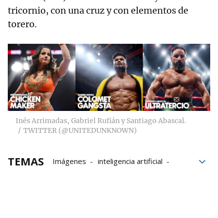
tricornio, con una cruz y con elementos de
torero.
Inés Arrimadas, Gabriel Rufián y Santiago Abascal.
TWITTER (@UNITEDUNKNOWN)
TEMAS
Imágenes
inteligencia artificial
Lucha libre
Santiago Abascal
Alberto Núñez Feijóo
Políticos
Pablo Echenique
Pedro Sánchez
Yolanda Díaz
Inés Arrimadas