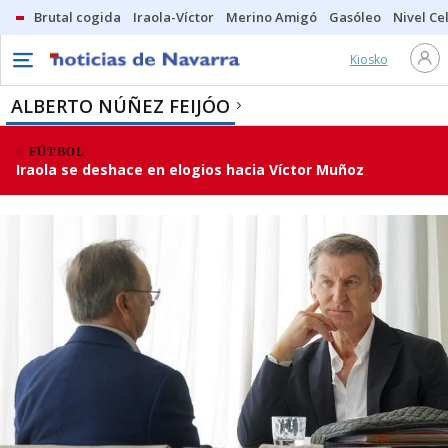
Brutal cogida
Iraola-Víctor
Merino Amigó
Gasóleo
Nivel Ce
Kiosko
ALBERTO NÚÑEZ FEIJÓO
FÚTBOL
Iraola se deshace en elogios hacia Víctor Muñoz