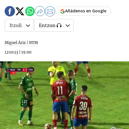
Añádenos en Google
Itzuli
Entzun
Miguel Áriz | NTM
12·10·23
|
19:00