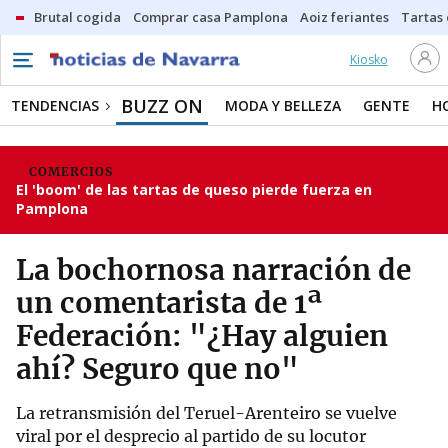
Brutal cogida
Comprar casa Pamplona
Aoiz feriantes
Tartas
Kiosko
BUZZ ON
TENDENCIAS
MODA Y BELLEZA
GENTE
H
COMERCIOS
El 'boom' de las tartas de queso pierde fuerza en
Pamplona
La bochornosa narración de
un comentarista de 1ª
Federación: "¿Hay alguien
ahí? Seguro que no"
La retransmisión del Teruel-Arenteiro se vuelve
viral por el desprecio al partido de su locutor