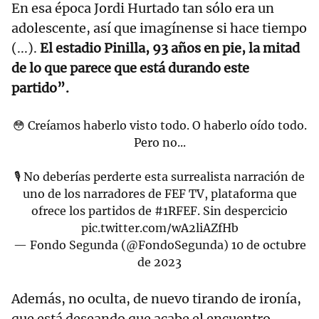
En esa época Jordi Hurtado tan sólo era un
adolescente, así que imagínense si hace tiempo
(...).
El estadio Pinilla,
93 años en pie, la mitad
de lo que parece que está durando este
partido”.
😳 Creíamos haberlo visto todo. O haberlo oído todo.
Pero no...
🎙️ No deberías perderte esta surrealista narración de
uno de los narradores de FEF TV, plataforma que
ofrece los partidos de
#1RFEF
. Sin despercicio
pic.twitter.com/wA2liAZfHb
— Fondo Segunda (@FondoSegunda)
10 de octubre
de 2023
Además, no oculta, de nuevo tirando de ironía,
que está deseando que acabe el encuentro.