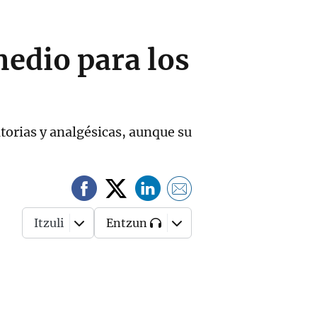
edio para los
torias y analgésicas, aunque su
Itzuli
Entzun