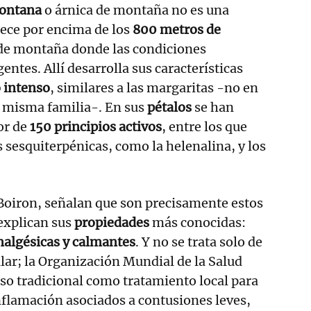
ontana
o árnica de montaña no es una
rece por encima de los
800 metros
de
 de montaña donde las condiciones
ntes. Allí desarrolla sus características
o intenso
, similares a las margaritas -no en
a misma familia-. En sus
pétalos
se han
or de
150 principios activos
, entre los que
s sesquiterpénicas, como la helenalina, y los
Boiron, señalan que son precisamente estos
explican sus
propiedades
más conocidas:
nalgésicas y calmantes
. Y no se trata solo de
ar; la Organización Mundial de la Salud
uso tradicional como tratamiento local para
 inflamación asociados a contusiones leves,