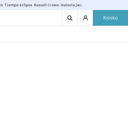
in
Tiempo eclipse
Russell Crowe
Autovía Jaca
Ronald Araújo
Prohibic
Kiosko