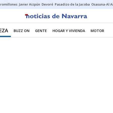
uromillones
Javier Aizpún
Devoré
Pasadizo de la Jacoba
Osasuna-Al A
EZA
BUZZ ON
GENTE
HOGAR Y VIVIENDA
MOTOR