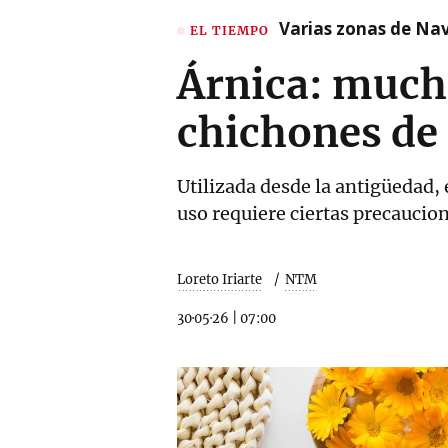
Varias zonas de Nav
EL TIEMPO
Árnica: much
chichones de 
Utilizada desde la antigüedad,
uso requiere ciertas precaucio
Loreto Iriarte
NTM
30·05·26
|
07:00