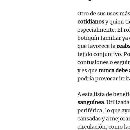
Otro de sus usos más
cotidianos
y quien ti
especialmente. El rol
botiquín familiar ya 
que favorece la
reab
tejido conjuntivo. Por
contusiones o esguin
y es que
nunca debe a
podría provocar irri
A esta lista de benef
sanguínea
. Utilizad
periférica, lo que ay
cansadas y a mejora
circulación, como las