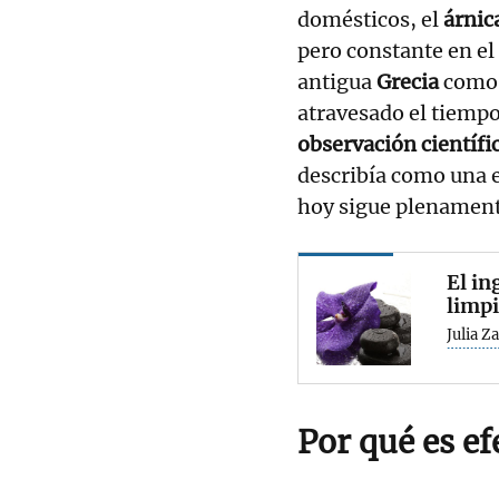
domésticos, el
árnic
pero constante en el
antigua
Grecia
com
atravesado el tiempo
observación científi
describía como una e
hoy sigue plenament
El in
limpi
Julia Z
Por qué es ef