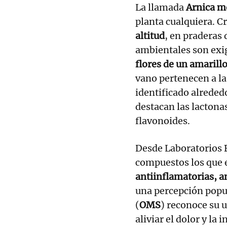
La llamada
Arnica m
planta cualquiera. C
altitud
, en praderas
ambientales son exige
flores de un amarill
vano pertenecen a l
identificado alreded
destacan las lactona
flavonoides.
Desde Laboratorios 
compuestos los que 
antiinflamatorias, a
una percepción popul
(
OMS
) reconoce su 
aliviar el dolor y la