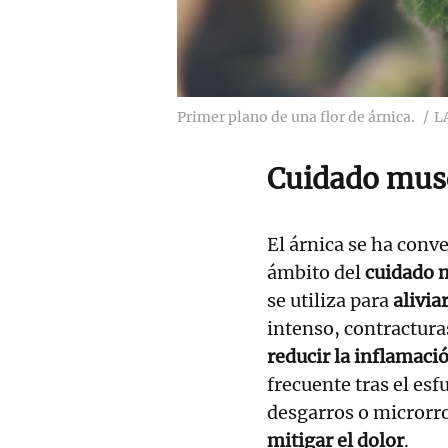
Primer plano de una flor de árnica.
L
Cuidado musc
El árnica se ha conve
ámbito del
cuidado m
se utiliza para
alivia
intenso, contractura
reducir la inflamaci
frecuente tras el es
desgarros o microrr
mitigar el dolor
.