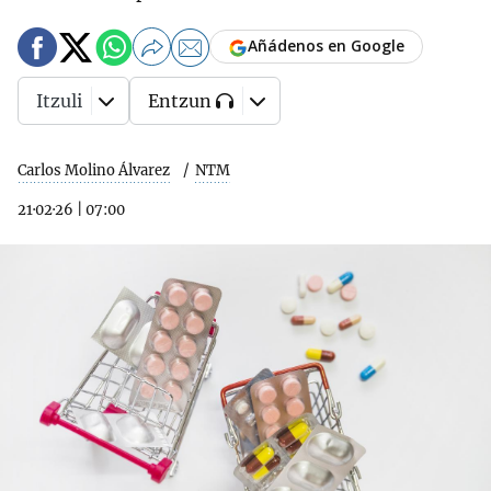
Añádenos en Google
Itzuli
Entzun
Carlos Molino Álvarez
NTM
21·02·26
|
07:00