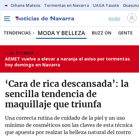
Oihane Mateos
Tormentas en Navarra
UAGA Tauste
Osasuna
Kiosko
MODA Y BELLEZA
TENDENCIAS
BUZZ ON
GENTE
EL TIEMPO
AEMET vuelve a elevar a naranja el aviso por tormentas
hoy domingo en Navarra
‘Cara de rica descansada’: la
sencilla tendencia de
maquillaje que triunfa
Una correcta rutina de cuidado de la piel y un uso
mínimo de cosméticos son las claves de esta técnica
que apuesta por realzar la belleza natural del rostro