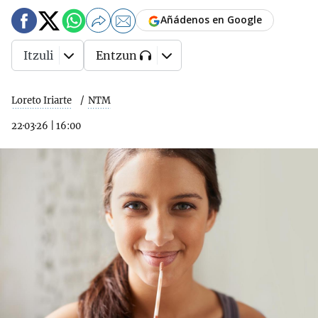
Añádenos en Google
Itzuli
Entzun
Loreto Iriarte
NTM
22·03·26
|
16:00