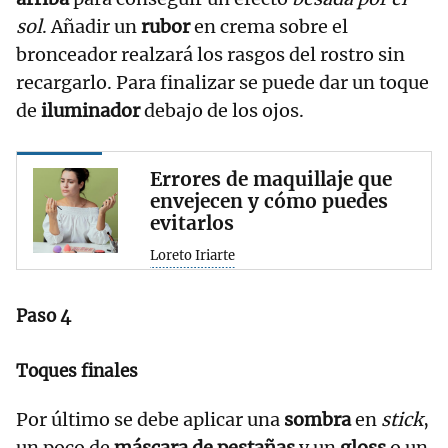
sol
. Añadir un
rubor
en crema sobre el
bronceador realzará los rasgos del rostro sin
recargarlo. Para finalizar se puede dar un toque
de
iluminador
debajo de los ojos.
Errores de maquillaje que
envejecen y cómo puedes
evitarlos
Loreto Iriarte
Paso 4
Toques finales
Por último se debe aplicar una
sombra
en
stick
,
un poco de
máscara de pestañas
y un
gloss
o un