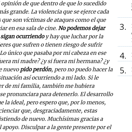
i opinión de que dentro de que lo sucedido
ás grande. La violencia que se ejerce cada
s que son víctimas de ataques como el que
3
ar en esa sala de cine.
No podemos dejar
 sigan ocurriendo
y hay que luchar por la
eres que sufren o tienen riesgo de sufrir
 Lo único que pasaba por mi cabeza en ese
4
uera mi madre? ¿y si fuera mi hermana? ¿y
5
De nuevo
pido perdón
, pero no puedo hacer la
ituación así ocurriendo a mi lado. Si le
er de mi familia, también me hubiera
se pronunciara para detenerlo. El desarrollo
e la ideal, pero espero que, por lo menos,
cienciar que, desgraciadamente, estas
istiendo de nuevo. Muchísimas gracias a
el apoyo. Disculpar a la gente presente por el