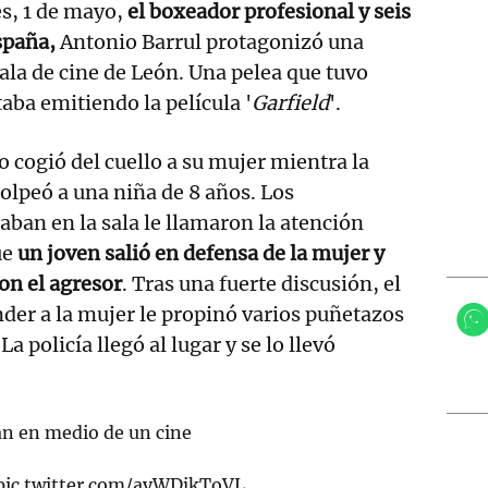
es, 1 de mayo,
el boxeador profesional y seis
spaña,
Antonio Barrul
protagonizó una
ala de cine de León. Una pelea que tuvo
aba emitiendo la película '
Garfield
'.
 cogió del cuello a su mujer mientra la
olpeó a una niña de 8 años. Los
aban en la sala le llamaron la atención
ue
un joven salió en defensa de la mujer y
on el agresor
. Tras una fuerte discusión, el
nder a la mujer le propinó varios puñetazos
La policía llegó al lugar y se lo llevó
an en medio de un cine
pic.twitter.com/ayWDjkToVL