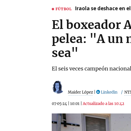
Iraola se deshace en e
FÚTBOL
El boxeador A
pelea: "A un 
sea"
El seis veces campeón nacional 
Maider López
|
Linkedin
NT
07·05·24
|
10:01
|
Actualizado a las 10:42