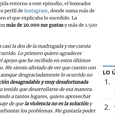
gida entorno a este episodio, el boxeador
u perfil de
Instagram
, donde suma más de
en el que explicaba lo sucedido. La
con
más de 20.000 me gustas
y más de 1.500
 casi la dos de la madrugada y me cuesta
currido. Lo primero quiero agradecer
 apoyo que he recibido en estos últimos
do. Me siento aliviado de ver que cuento con
LO 
 aunque desgraciadamente lo ocurrido no
1
ción desagradable y muy desafortunada
ra tenido que desarrollarse de esa manera.
gando a tantos lugares, quiero aprovechar
aje de que
la violencia no es la solución
y
2
confrontar los problemas. Me gustaría poder