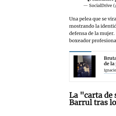
— SocialDrive 
Una pelea que se vir
mostrando la identid
defensa de la mujer.
boxeador profesiona
Bruta
de la
Ignaci
La "carta de
Barrul tras l