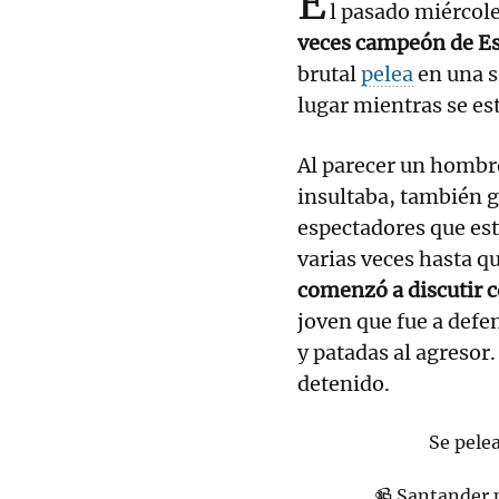
E
l pasado miércol
veces campeón de E
brutal
pelea
en una s
lugar mientras se est
Al parecer un hombro
insultaba, también g
espectadores que est
varias veces hasta q
comenzó a discutir c
joven que fue a defe
y patadas al agresor. 
detenido.
Se pele
📹 Santander