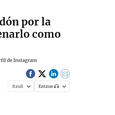
dón por la
renarlo como
rfil de Instagram
Itzuli
Entzun