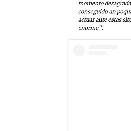
momento desagradabl
conseguido un poqui
actuar ante estas si
enorme".