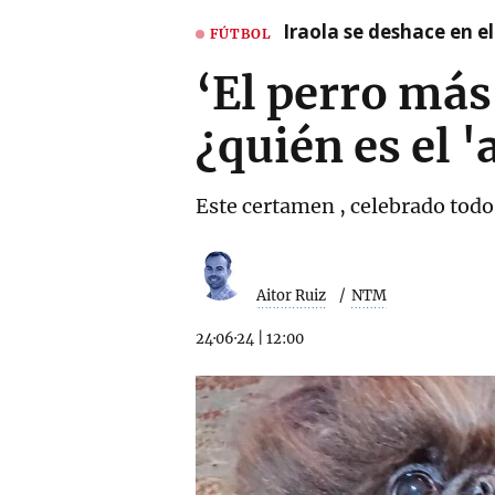
Iraola se deshace en e
FÚTBOL
‘El perro más
¿quién es el 
Este certamen , celebrado todo
Aitor Ruiz
NTM
24·06·24
|
12:00