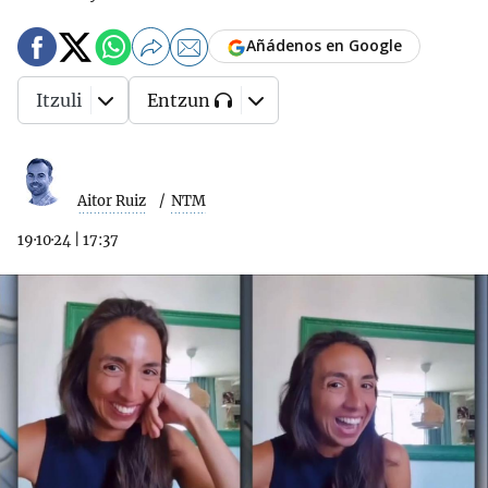
Añádenos en Google
Itzuli
Entzun
Aitor Ruiz
NTM
19·10·24
|
17:37