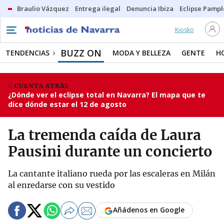
Braulio Vázquez
Entrega ilegal
Denuncia Ibiza
Eclipse Pamp
Kiosko
BUZZ ON
TENDENCIAS
MODA Y BELLEZA
GENTE
H
CUENTA ATRÁS
¿Dónde ver el eclipse total en Navarra? El mapa que te
dice dónde estar el 12 de agosto
La tremenda caída de Laura
Pausini durante un concierto
La cantante italiano rueda por las escaleras en Milán
al enredarse con su vestido
Añádenos en Google