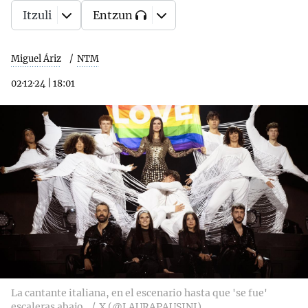
Itzuli
Entzun
Miguel Áriz
NTM
02·12·24
|
18:01
La cantante italiana, en el escenario hasta que 'se fue'
escaleras abajo.
X (@LAURAPAUSINI)