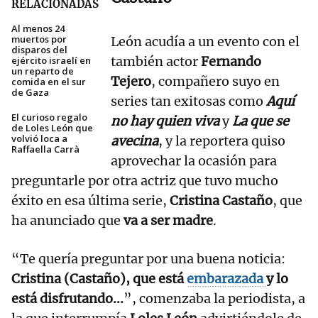
RELACIONADAS
Al menos 24
muertos por
León acudía a un evento con el
disparos del
también actor
Fernando
ejército israelí en
un reparto de
Tejero
, compañero suyo en
comida en el sur
de Gaza
series tan exitosas como
Aquí
El curioso regalo
no hay quien viva
y
La que se
de Loles León que
volvió loca a
avecina
, y la reportera quiso
Raffaella Carrà
aprovechar la ocasión para
preguntarle por otra actriz que tuvo mucho
éxito en esa última serie,
Cristina Castaño
, que
ha anunciado que
va a ser madre
.
“Te quería preguntar por una buena noticia:
Cristina (Castaño), que está
embarazada
y lo
está disfrutando...
”, comenzaba la periodista, a