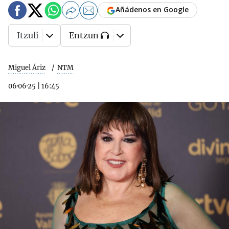
Añádenos en Google
Itzuli
Entzun
Miguel Áriz
NTM
06·06·25
|
16:45