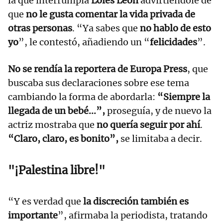
la que interrumpía
Loles León
advirtiéndole de
que
no le gusta comentar la vida privada de
otras personas
. “Ya sabes que
no hablo de esto
yo
”, le contestó, añadiendo un “
felicidades
”.
No se rendía la reportera de Europa Press
, que
buscaba sus declaraciones sobre ese tema
cambiando la forma de abordarla:
“Siempre la
llegada de un bebé...”,
proseguía, y de nuevo la
actriz mostraba que
no quería seguir por ahí
.
“Claro, claro, es bonito”,
se limitaba a decir.
"¡Palestina libre!"
“Y es verdad que
la discreción también es
importante
”, afirmaba la periodista, tratando