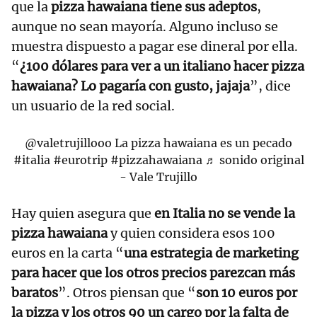
que la
pizza hawaiana tiene sus adeptos
,
aunque no sean mayoría. Alguno incluso se
muestra dispuesto a pagar ese dineral por ella.
“
¿100 dólares para ver a un italiano hacer pizza
hawaiana? Lo pagaría con gusto, jajaja
”, dice
un usuario de la red social.
@valetrujillooo
La pizza hawaiana es un pecado
#italia
#eurotrip
#pizzahawaiana
♬ sonido original
- Vale Trujillo
Hay quien asegura que
en Italia no se vende la
pizza hawaiana
y quien considera esos 100
euros en la carta “
una estrategia de marketing
para hacer que los otros precios parezcan más
baratos
”. Otros piensan que “
son 10 euros por
la pizza y los otros 90 un cargo por la falta de