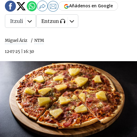
Añádenos en Google
Itzuli
Entzun
Miguel Áriz
NTM
12·07·25
|
16:30