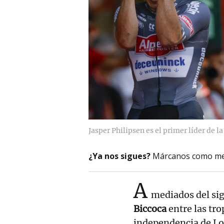
Jasper Philipsen es el primer líder de la
¿Ya nos sigues?
Márcanos como me
A
mediados del sig
Biccoca
entre las tr
independencia de Lom