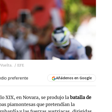
 Vuelta.
EFE
dio preferente
Añádenos en Google
lo XIX, en Novara, se produjo la
batalla de
opas piamontesas que pretendían la
bardía y las fuerzas austriacas, dirigidas