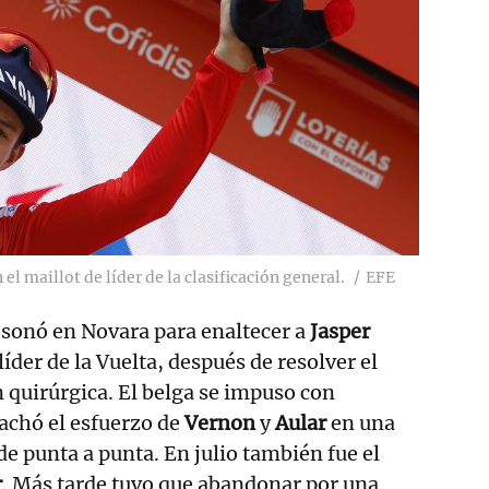
el maillot de líder de la clasificación general.
EFE
y
sonó en Novara para enaltecer a
Jasper
 líder de la Vuelta, después de resolver el
n quirúrgica. El belga se impuso con
achó el esfuerzo de
Vernon
y
Aular
en una
e punta a punta. En julio también fue el
r
. Más tarde tuvo que abandonar por una