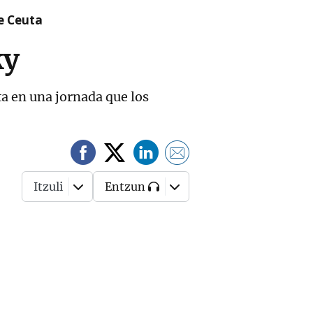
re Ceuta
ky
ta en una jornada que los
Itzuli
Entzun