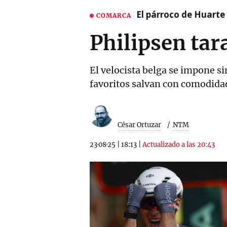
El párroco de Huarte 
COMARCA
Philipsen tar
El velocista belga se impone si
favoritos salvan con comodida
César Ortuzar
NTM
23·08·25
|
18:13
|
Actualizado a las 20:43