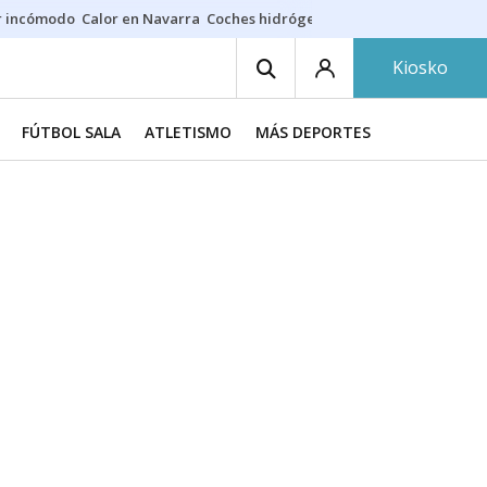
r incómodo
Calor en Navarra
Coches hidrógeno
Alerta en EE.UU.
Kiosko
FÚTBOL SALA
ATLETISMO
MÁS DEPORTES