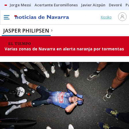
Jorge Messi
Acertante Euromillones
Javier Aizpún
Devoré
P
Kiosko
JASPER PHILIPSEN
EL TIEMPO
Varias zonas de Navarra en alerta naranja por tormentas