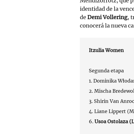
Mendizorrotz, que p
identidad de la venc
de
Demi Vollering
, 
conocerá la nueva ca
Itzulia Women
Segunda etapa
1. Dominika Włoda
2. Mischa Bredewol
3. Shirin Van Anrooi
4. Liane Lippert (M
6.
Usoa Ostolaza (