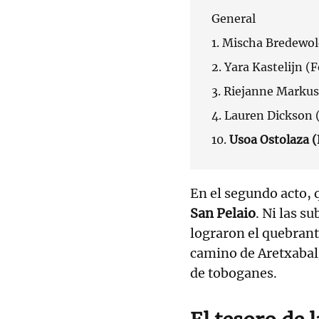
General
1. Mischa Bredewo
2. Yara Kastelijn (F
3. Riejanne Markus 
4. Lauren Dickson (
10.
Usoa Ostolaza (
En el segundo acto,
San Pelaio
. Ni las s
lograron el quebran
camino de Aretxabalg
de toboganes.