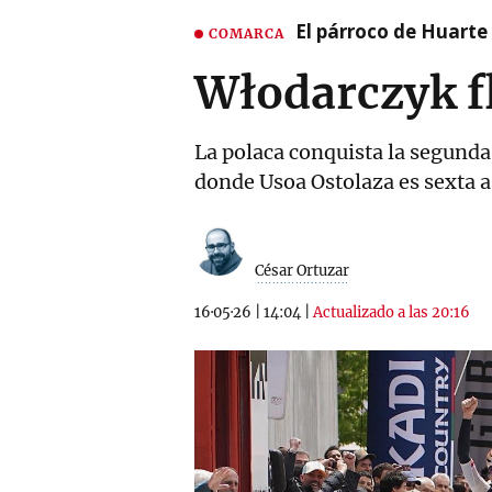
El párroco de Huarte 
COMARCA
Włodarczyk f
La polaca conquista la segund
donde Usoa Ostolaza es sexta a
César Ortuzar
16·05·26
|
14:04
|
Actualizado a las 20:16