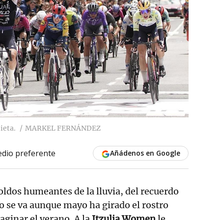
ieta.
MARKEL FERNÁNDEZ
dio preferente
Añádenos en Google
oldos humeantes de la lluvia, del recuerdo
o se va aunque mayo ha girado el rostro
aginar el verano. A la
Itzulia Women
le