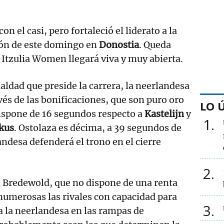
n el casi, pero fortaleció el liderato a la
ión de este domingo en
Donostia
. Queda
a Itzulia Women llegará viva y muy abierta.
aldad que preside la carrera, la neerlandesa
vés de las bonificaciones, que son puro oro
LO 
ispone de 16 segundos respecto a
Kastelijn
y
1
kus
. Ostolaza es décima, a 39 segundos de
ndesa defenderá el trono en el cierre
2
a Bredewold, que no dispone de una renta
numerosas las rivales con capacidad para
3
a la neerlandesa en las rampas de