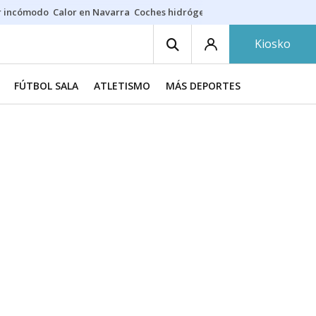
r incómodo
Calor en Navarra
Coches hidrógeno
Alerta en EE.UU.
Kiosko
FÚTBOL SALA
ATLETISMO
MÁS DEPORTES