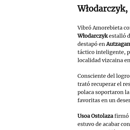
Włodarczyk,
Vibró Amorebieta con
Włodarczyk
estalló d
destapó en
Autzaga
táctico inteligente, 
localidad vizcaina e
Consciente del logro,
trató recuperar el re
polaca soportaron la
favoritas en un desen
Usoa Ostolaza
firmó 
estuvo de acabar con