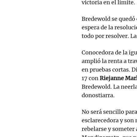
victoria en el límite.
Bredewold se quedó co
espera de la resoluc
todo por resolver. L
Conocedora de la igu
amplió la renta a tra
en pruebas cortas. D
17 con
Riejanne Mar
Bredewold. La neerla
donostiarra.
No será sencillo par
esclarecedora y son 
rebelarse y someter 