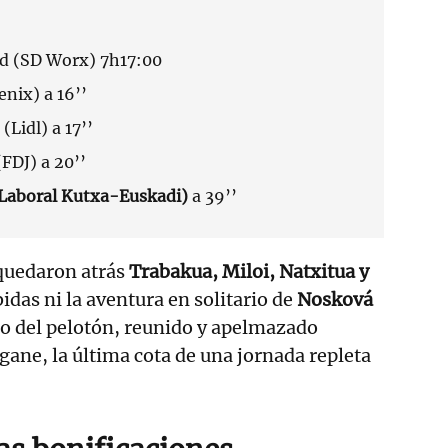
ld (SD Worx) 7h17:00
enix) a 16’’
(Lidl) a 17’’
FDJ) a 20’’
Laboral Kutxa-Euskadi)
a 39’’
 quedaron atrás
Trabakua, Miloi, Natxitua y
ubidas ni la aventura en solitario de
Nosková
to del pelotón, reunido y apelmazado
ane, la última cota de una jornada repleta