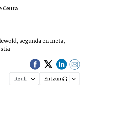
re Ceuta
dewold, segunda en meta,
stia
Itzuli
Entzun