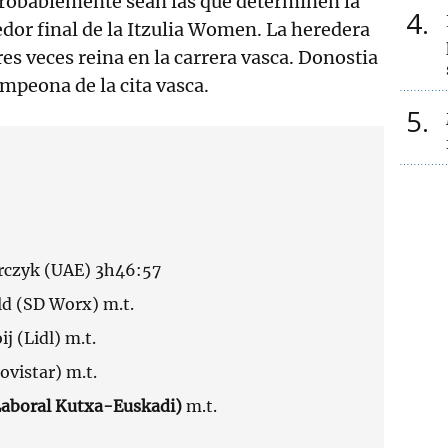
robablemente sean las que determinen la
4
edor final de la Itzulia Women. La heredera
tres veces reina en la carrera vasca. Donostia
mpeona de la cita vasca.
5
rczyk (UAE) 3h46:57
d (SD Worx) m.t.
j (Lidl) m.t.
ovistar) m.t.
Laboral Kutxa-Euskadi)
m.t.