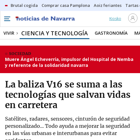
Brutal cogida
Comprar casa Pamplona
Aoiz feriantes
Tartas
Kiosko
CIENCIA Y TECNOLOGÍA
VIVIR
GASTRONOMÍA
M
SOCIEDAD
Muere Ángel Echeverría, impulsor del Hospital de Nemba
y referente de la solidaridad navarra
La baliza V16 se suma a las
tecnologías que salvan vidas
en carretera
Satélites, radares, sensores, cinturón de seguridad
personalizado... Todo ayuda a mejorar la seguridad
en las vías urbanas e interurbanas para evitar