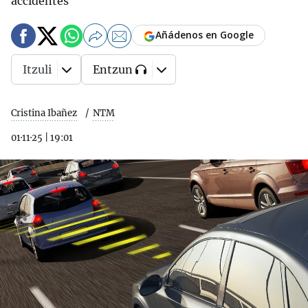
accidentes
Añádenos en Google
Itzuli
Entzun
Cristina Ibañez
NTM
01·11·25
|
19:01