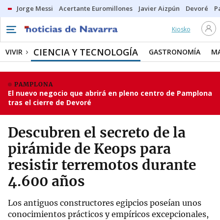
Jorge Messi
Acertante Euromillones
Javier Aizpún
Devoré
P
Kiosko
CIENCIA Y TECNOLOGÍA
VIVIR
GASTRONOMÍA
M
PAMPLONA
El nuevo negocio que abrirá en pleno centro de Pamplona
tras el cierre de Devoré
Descubren el secreto de la
pirámide de Keops para
resistir terremotos durante
4.600 años
Los antiguos constructores egipcios poseían unos
conocimientos prácticos y empíricos excepcionales,