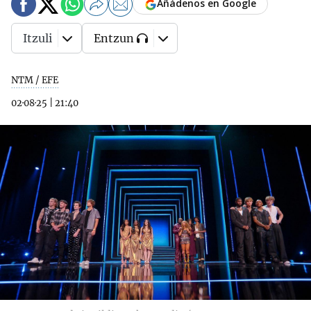
Añádenos en Google
Itzuli
Entzun
NTM / EFE
02·08·25
|
21:40