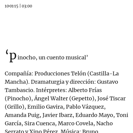
10·01·15
|
03:00
‘p
inocho, un cuento musical’
Compañía: Producciones Telón (Castilla-La
Mancha). Dramaturgia y dirección: Gustavo
Tambascio. Intérpretes: Alberto Frías
(Pinocho), Ángel Walter (Gepetto), José Tiscar
(Grillo), Emilio Gavira, Pablo Vázquez,
Amanda Puig, Javier Ibarz, Eduardo Mayo, Toni
García, Sira Cuenca, Marco Covela, Nacho
Serrato y Xino Pérez. Música: Bruno