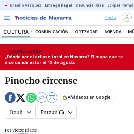
Braulio Vázquez
Entrega ilegal
Denuncia Ibiza
Eclipse Pamp
Kiosko
CULTURA
COMUNICACIÓN
ORTZADAR
AGENDA
MÚ
CUENTA ATRÁS
¿Dónde ver el eclipse total en Navarra? El mapa que te
dice dónde estar el 12 de agosto
Pinocho circense
Añádenos en Google
Itzuli
Entzun
Por Víctor Iriarte