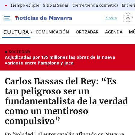
Tiempo eclipse
Sitio El Sadar
Cierre tienda cosmética
Encier
Kiosko
CULTURA
COMUNICACIÓN
ORTZADAR
AGENDA
MÚ
SOCIEDAD
Adjudicadas por 135 millones las obras de la nueva
variante entre Pamplona y Jaca
Carlos Bassas del Rey: “Es
tan peligroso ser un
fundamentalista de la verdad
como un mentiroso
compulsivo”
En ‘Soledad’, el autor catalán afincado en Navarra