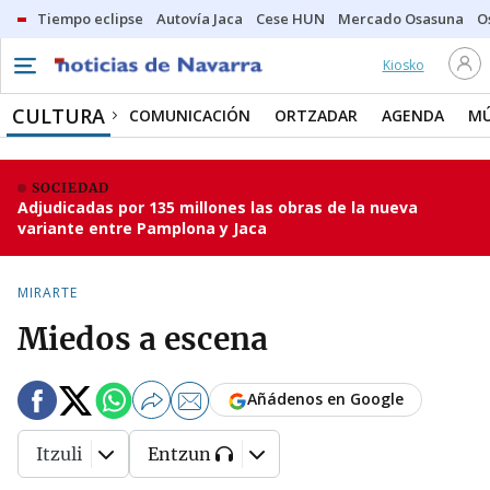
Tiempo eclipse
Autovía Jaca
Cese HUN
Mercado Osasuna
O
Kiosko
CULTURA
COMUNICACIÓN
ORTZADAR
AGENDA
MÚ
SOCIEDAD
Adjudicadas por 135 millones las obras de la nueva
variante entre Pamplona y Jaca
MIRARTE
Miedos a escena
Añádenos en Google
Itzuli
Entzun