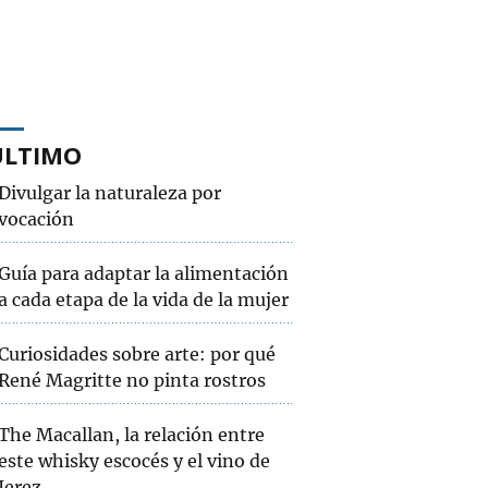
ÚLTIMO
Divulgar la naturaleza por
vocación
Guía para adaptar la alimentación
a cada etapa de la vida de la mujer
Curiosidades sobre arte: por qué
René Magritte no pinta rostros
The Macallan, la relación entre
este whisky escocés y el vino de
Jerez