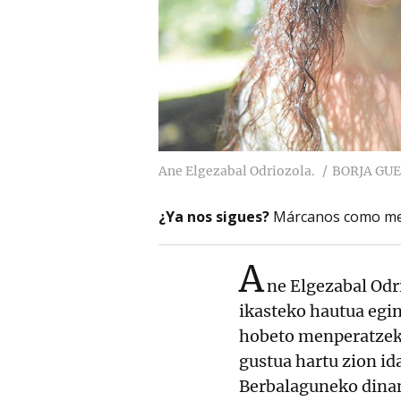
Ane Elgezabal Odriozola.
BORJA GU
¿Ya nos sigues?
Márcanos como me
A
ne Elgezabal Odr
ikasteko hautua egi
hobeto menperatzeko
gustua hartu zion id
Berbalaguneko dinam