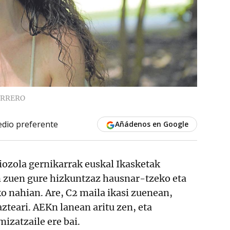
ERRERO
dio preferente
Añádenos en Google
iozola gernikarrak euskal Ikasketak
n zuen gure hizkuntzaz hausnar-tzeko eta
 nahian. Are, C2 maila ikasi zuenean,
azteari. AEKn lanean aritu zen, eta
izatzaile ere bai.