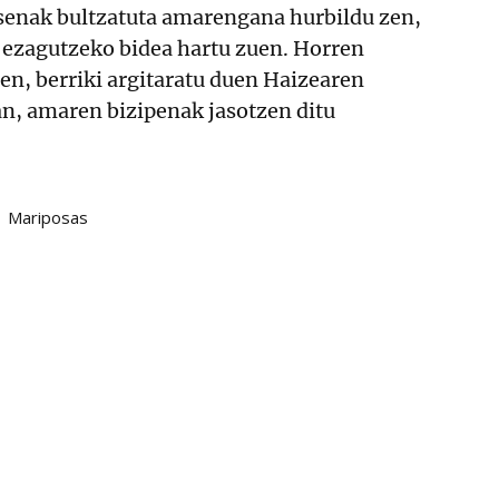
e senak bultzatuta amarengana hurbildu zen,
 ezagutzeko bidea hartu zuen. Horren
en, berriki argitaratu duen Haizearen
an, amaren bizipenak jasotzen ditu
Mariposas