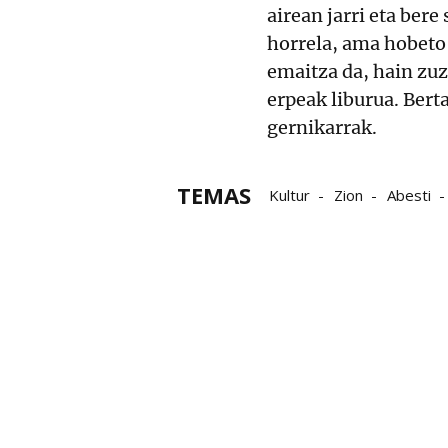
airean jarri eta ber
horrela, ama hobeto
emaitza da, hain zuz
erpeak liburua. Bert
gernikarrak.
TEMAS
Kultur
Zion
Abesti