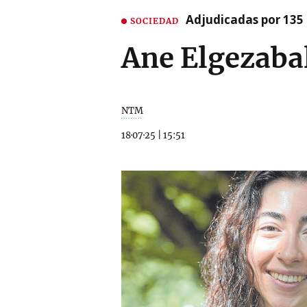
Adjudicadas por 135 
SOCIEDAD
Ane Elgezaba
NTM
18·07·25
|
15:51