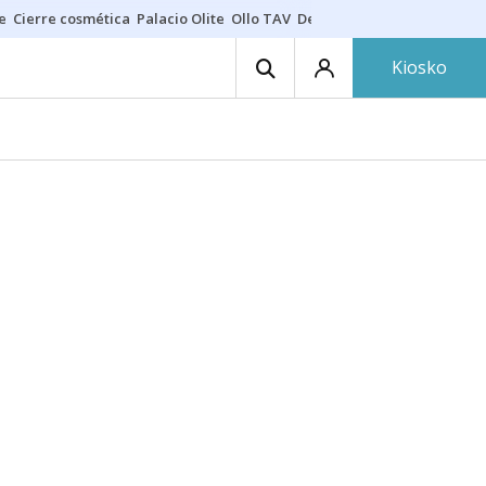
e
Cierre cosmética
Palacio Olite
Ollo TAV
Derrama vecinos
Kiosko