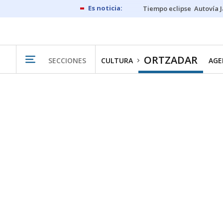
Tiempo eclipse
Autovía 
ORTZADAR
SECCIONES
CULTURA
AGE