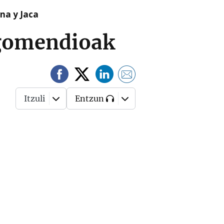
na y Jaca
 gomendioak
Itzuli
Entzun