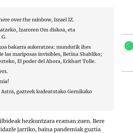
ere over the rainbow, Israel IZ.
xatzeko, Izaroren Om diskoa, eta
 G.
koa bakarra aukeratzea: mundutik ihes
de las mariposas invisibles, Betina Shabliko;
zteko, El poder del Ahora, Eckhart Tolle.
ers.
ia!
: Astra, gazteek kudeatutako Gernikako
bilbideak hezkuntzara eraman zuen. Bere
 idazle jarriko, baina pandemiak guztia