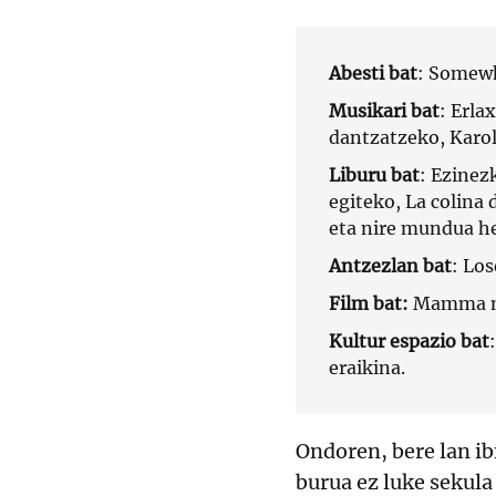
Abesti bat
: Somewh
Musikari bat
: Erla
dantzatzeko, Karol
Liburu bat
: Ezinez
egiteko, La colina 
eta nire mundua he
Antzezlan bat
: Los
Film bat:
Mamma m
Kultur espazio bat
eraikina.
Ondoren, bere lan i
burua ez luke sekula