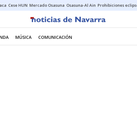
Jaca
Cese HUN
Mercado Osasuna
Osasuna-Al Ain
Prohibiciones eclips
NDA
MÚSICA
COMUNICACIÓN