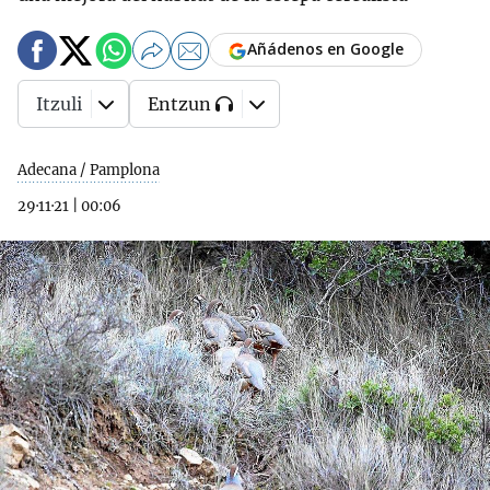
Añádenos en Google
Itzuli
Entzun
Adecana / Pamplona
29·11·21
|
00:06