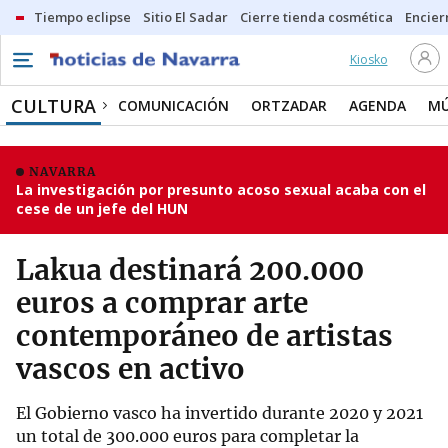
Tiempo eclipse
Sitio El Sadar
Cierre tienda cosmética
Encier
Kiosko
CULTURA
COMUNICACIÓN
ORTZADAR
AGENDA
MÚ
NAVARRA
La investigación por presunto acoso sexual acaba con el
cese de un jefe del HUN
Lakua destinará 200.000
euros a comprar arte
contemporáneo de artistas
vascos en activo
El Gobierno vasco ha invertido durante 2020 y 2021
un total de 300.000 euros para completar la