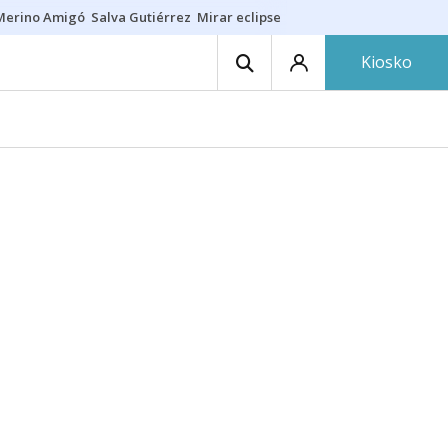
Merino Amigó
Salva Gutiérrez
Mirar eclipse
Iraola-Víctor
Ángel Eche
Kiosko