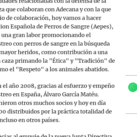
idades relacionadas con la defensa de la
aza que colaboran con Adecana y con la que
o de colaboración, hoy vamos a hacer
ion Española de Perros de Sangre (Aepes),
o una gran labor promocionando el
treo con perros de sangre en la búsqueda
 mayor heridos, como contribución a una
 caza primando la "Ética" y "Tradición" de
como el "Respeto" a los animales abatidos.
 el año 2008, gracias al esfuerzo y empeño
streo en España, Álvaro García Matéu.
nieron otros muchos socios y hoy en día
0 distribuidos por la práctica totalidad de
ncluso en otros países.
acias al empuje de la nueva Junta Directiva