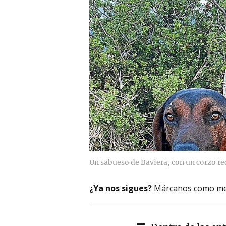
Un sabueso de Baviera, con un corzo r
¿Ya nos sigues?
Márcanos como me
-