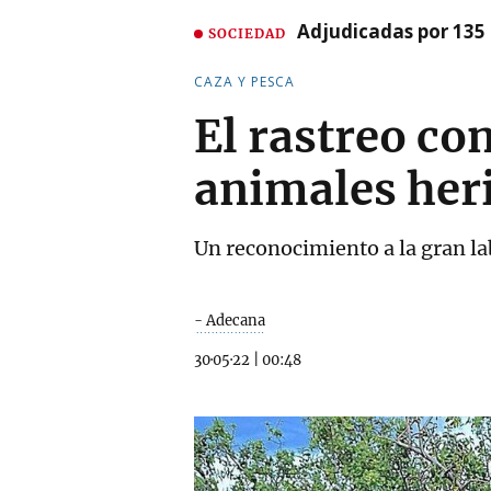
Adjudicadas por 135 
SOCIEDAD
CAZA Y PESCA
El rastreo co
animales her
Un reconocimiento a la gran la
- Adecana
30·05·22
|
00:48