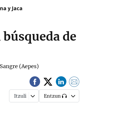
na y Jaca
la búsqueda de
 Sangre (Aepes)
Itzuli
Entzun