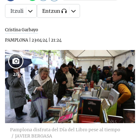
Itzuli
Entzun
Cristina Garbayo
PAMPLONA
|
23·04·24
|
21:24
28
Pamplona disfruta del Día del Libro pese al tiempo
JAVIER BERGASA