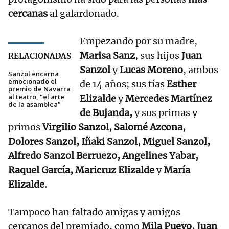
cercanas
al galardonado.
Empezando por su madre,
Marisa Sanz
, sus hijos
Juan
RELACIONADAS
Sanzol
y
Lucas Moreno
, ambos
Sanzol encarna
emocionado el
de 14 años; sus tías
Esther
premio de Navarra
al teatro, "el arte
Elizalde
y
Mercedes Martínez
de la asamblea"
de Bujanda,
y sus primas y
primos
Virgilio Sanzol, Salomé Azcona,
Dolores Sanzol, Iñaki Sanzol, Miguel Sanzol,
Alfredo Sanzol Berruezo, Angelines Yabar,
Raquel García, Maricruz Elizalde
y
María
Elizalde.
Tampoco han faltado amigas y amigos
cercanos del premiado, como
Mila Pueyo, Juan