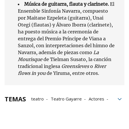
Música de guitarra, flauta y clarinete.
El
Ensemble Sinfonía Navarra, compuesto
por Maitane Ezpeleta (guitarra), Unai
Otegi (flautas) y Álvaro Iborra (clarinete),
ha puesto música a la ceremonia de
entrega del Premio Príncipe de Viana a
Sanzol, con interpretaciones del himno de
Navarra, además de piezas como
La
Mourisque
de Tielman Susato, la canción
tradicional inglesa
Greensleves
o
River
flows in you
de Yiruma, entre otros.
TEMAS
teatro
Teatro Gayarre
Actores
Viana
premios
Premio Príncipe de Viana
Familia
Fitero
Alfredo Sanzol