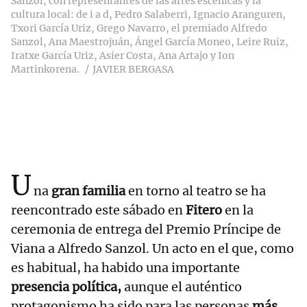
Sanzol, con representantes de las artes escénicas y la
cultura local: de i a d, Pedro Salaberri, Ignacio Aranguren,
Txori García Uriz, Grego Navarro, el premiado Alfredo
Sanzol, Ana Maestrojuán, Ángel García Moneo, Leire Ruiz,
Iratxe García Uriz, Asier Costa, Ana Artajo y Ion
Martinkorena.
JAVIER BERGASA
U
na
gran familia
en torno al teatro se ha
reencontrado este sábado en
Fitero
en la
ceremonia de entrega del Premio Príncipe de
Viana a Alfredo Sanzol. Un acto en el que, como
es habitual, ha habido una importante
presencia política,
aunque el auténtico
protagonismo ha sido para las personas
más