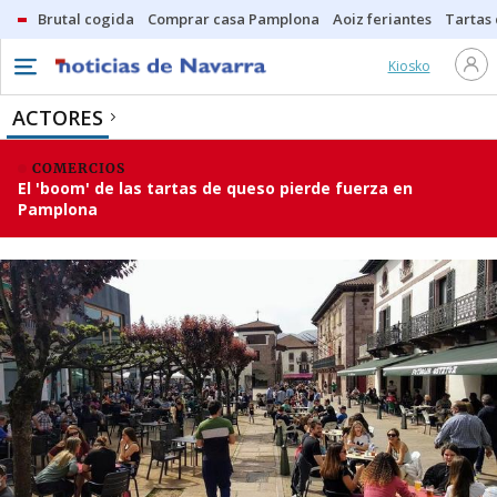
Brutal cogida
Comprar casa Pamplona
Aoiz feriantes
Tartas
Kiosko
ACTORES
COMERCIOS
El 'boom' de las tartas de queso pierde fuerza en
Pamplona