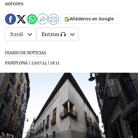
autores
Añádenos en Google
Itzuli
Entzun
DIARIO DE NOTICIAS
PAMPLONA
|
23·07·24
|
18:11