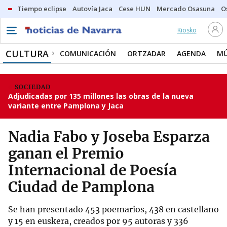
Tiempo eclipse
Autovía Jaca
Cese HUN
Mercado Osasuna
O
Kiosko
CULTURA
COMUNICACIÓN
ORTZADAR
AGENDA
MÚ
SOCIEDAD
Adjudicadas por 135 millones las obras de la nueva
variante entre Pamplona y Jaca
Nadia Fabo y Joseba Esparza
ganan el Premio
Internacional de Poesía
Ciudad de Pamplona
Se han presentado 453 poemarios, 438 en castellano
y 15 en euskera, creados por 95 autoras y 336