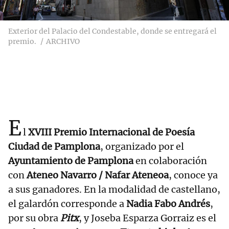
Exterior del Palacio del Condestable, donde se entregará el
premio.
ARCHIVO
E
l
XVIII Premio Internacional de Poesía
Ciudad de Pamplona
, organizado por el
Ayuntamiento de Pamplona
en colaboración
con
Ateneo Navarro / Nafar Ateneoa
, conoce ya
a sus ganadores. En la modalidad de castellano,
el galardón corresponde a
Nadia Fabo Andrés
,
por su obra
Pitx
, y Joseba Esparza Gorraiz es el