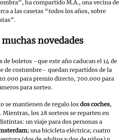
sombra”, ha compartido M.A., una vecina de
ca a las casetas “todos los años, sobre
estas”.
: muchas novedades
es de boletos –que este año caducan el 14 de
que de costumbre– quedan repartidos de la
20.000 para premio directo, 700.000 para
úmeros para sorteo.
to se mantienen de regalo los
dos coches
,
 Mientras, los 28 sorteos se reparten en
istintas: un viaje para dos personas a
msterdam
; una bicicleta eléctrica; cuatro
ventura (dos de adultos y dos de niños) y