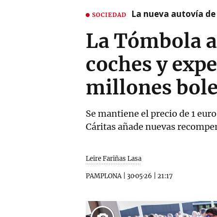
La nueva autovía de
SOCIEDAD
La Tómbola ab
coches y expe
millones bol
Se mantiene el precio de 1 euro 
Cáritas añade nuevas recompen
Leire Fariñas Lasa
PAMPLONA
|
30·05·26
|
21:17