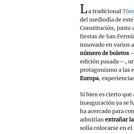
L
a tradicional
Tómb
del mediodía de este
Constitución, junto 
fiestas de San Fermín
innovado en varios a
número de boletos
—
edición pasada—, un
protagonismo a las e
Europa
, experiencia
Si bien es cierto que
inauguración ya se h
ha acercado para co
admitían
extrañar la
solía colocarse en e