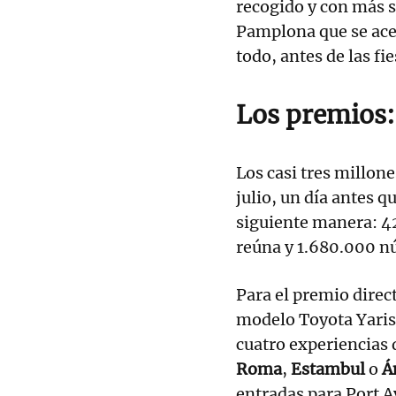
recogido y con más 
Pamplona que se acer
todo, antes de las fi
Los premios
Los casi tres millon
julio, un día antes 
siguiente manera: 4
reúna y 1.680.000 n
Para el premio direc
modelo Toyota Yaris.
cuatro experiencias d
Roma
,
Estambul
o
Á
entradas para Port A