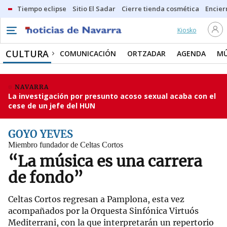
Tiempo eclipse
Sitio El Sadar
Cierre tienda cosmética
Encier
Kiosko
CULTURA
COMUNICACIÓN
ORTZADAR
AGENDA
MÚ
NAVARRA
La investigación por presunto acoso sexual acaba con el
cese de un jefe del HUN
GOYO YEVES
Miembro fundador de Celtas Cortos
“La música es una carrera
de fondo”
Celtas Cortos regresan a Pamplona, esta vez
acompañados por la Orquesta Sinfónica Virtuós
Mediterrani, con la que interpretarán un repertorio